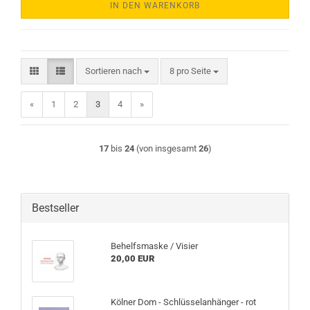
IN DEN WARENKORB
Sortieren nach
pro Seite
Sortieren nach
8 pro Seite
«
1
2
3
4
»
17
bis
24
(von insgesamt
26
)
Bestseller
Behelfsmaske / Visier
20,00 EUR
Kölner Dom - Schlüsselanhänger - rot