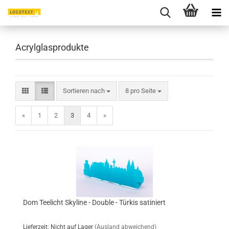
Acrylglasprodukte
Sortieren nach
pro Seite
Sortieren nach
8 pro Seite
«
1
2
3
4
»
Dom Teelicht Skyline - Double - Türkis satiniert
Lieferzeit: Nicht auf Lager
(Ausland abweichend)