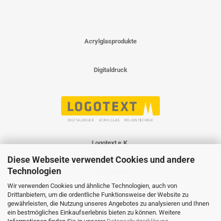
Acrylglasprodukte
Digitaldruck
Logotext e.K.
Herkenrathweg 9
Diese Webseite verwendet Cookies und andere
Technologien
51107 Köln
Wir verwenden Cookies und ähnliche Technologien, auch von
Drittanbietern, um die ordentliche Funktionsweise der Website zu
www.logotext.koeln
gewährleisten, die Nutzung unseres Angebotes zu analysieren und Ihnen
ein bestmögliches Einkaufserlebnis bieten zu können. Weitere
kontakt@logotext.koeln