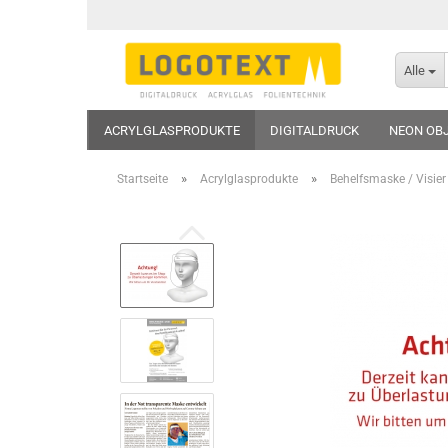
Alle
ACRYLGLASPRODUKTE
DIGITALDRUCK
NEON OB
»
»
Startseite
Acrylglasprodukte
Behelfsmaske / Visier